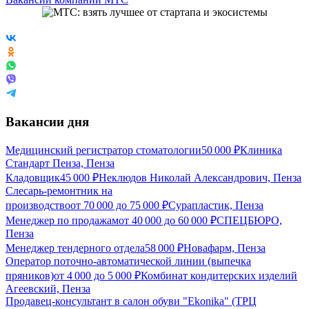
Вакансии дня
Медицинский регистратор стоматологии
50 000
₽
Клиника
Стандарт Пенза, Пенза
Кладовщик
45 000
₽
Неклюдов Николай Александрович, Пенза
Слесарь-ремонтник на
производство
от
70 000
до
75 000
₽
Сурапластик, Пенза
Менеджер по продажам
от
40 000
до
60 000
₽
СПЕЦБЮРО,
Пенза
Менеджер тендерного отдела
58 000
₽
Новафарм, Пенза
Оператор поточно-автоматической линии (выпечка
пряников)
от
4 000
до
5 000
₽
Комбинат кондитерских изделий
Агеевский, Пенза
Продавец-консультант в салон обуви "Ekonika" (ТРЦ