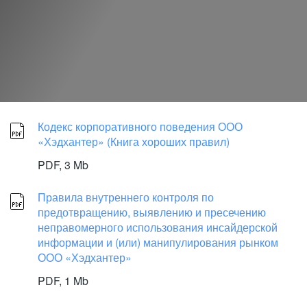
Кодекс корпоративного поведения ООО
«Хэдхантер» (Книга хороших правил)
PDF,
3 Mb
Правила внутреннего контроля по
предотвращению, выявлению и пресечению
неправомерного использования инсайдерской
информации и (или) манипулирования рынком
ООО «Хэдхантер»
PDF,
1 Mb