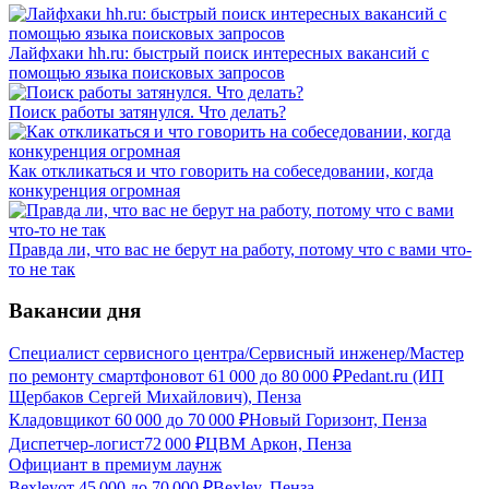
Лайфхаки hh.ru: быстрый поиск интересных вакансий с
помощью языка поисковых запросов
Поиск работы затянулся. Что делать?
Как откликаться и что говорить на собеседовании, когда
конкуренция огромная
Правда ли, что вас не берут на работу, потому что с вами что-
то не так
Вакансии дня
Специалист сервисного центра/Сервисный инженер/Мастер
по ремонту смартфонов
от
61 000
до
80 000
₽
Pedant.ru (ИП
Щербаков Сергей Михайлович), Пенза
Кладовщик
от
60 000
до
70 000
₽
Новый Горизонт, Пенза
Диспетчер-логист
72 000
₽
ЦВМ Аркон, Пенза
Официант в премиум лаунж
Bexley
от
45 000
до
70 000
₽
Bexley, Пенза