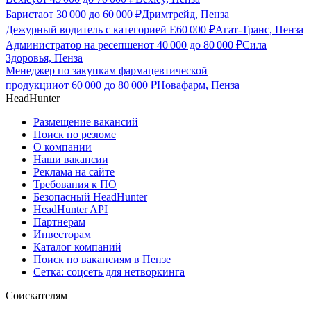
Бариста
от
30 000
до
60 000
₽
Дримтрейд, Пенза
Дежурный водитель с категорией Е
60 000
₽
Агат-Транс, Пенза
Администратор на ресепшен
от
40 000
до
80 000
₽
Сила
Здоровья, Пенза
Менеджер по закупкам фармацевтической
продукции
от
60 000
до
80 000
₽
Новафарм, Пенза
HeadHunter
Размещение вакансий
Поиск по резюме
О компании
Наши вакансии
Реклама на сайте
Требования к ПО
Безопасный HeadHunter
HeadHunter API
Партнерам
Инвесторам
Каталог компаний
Поиск по вакансиям в Пензе
Сетка: соцсеть для нетворкинга
Соискателям