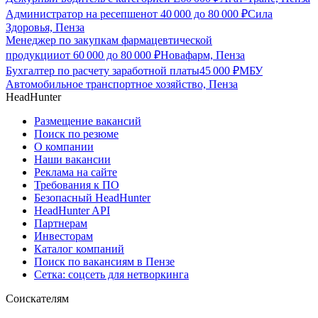
Администратор на ресепшен
от
40 000
до
80 000
₽
Сила
Здоровья, Пенза
Менеджер по закупкам фармацевтической
продукции
от
60 000
до
80 000
₽
Новафарм, Пенза
Бухгалтер по расчету заработной платы
45 000
₽
МБУ
Автомобильное транспортное хозяйство, Пенза
HeadHunter
Размещение вакансий
Поиск по резюме
О компании
Наши вакансии
Реклама на сайте
Требования к ПО
Безопасный HeadHunter
HeadHunter API
Партнерам
Инвесторам
Каталог компаний
Поиск по вакансиям в Пензе
Сетка: соцсеть для нетворкинга
Соискателям