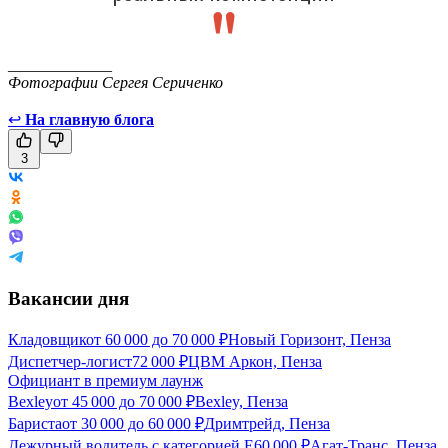
_____________
Фотографии Сергея Сериченко
↩
На главную блога
3
Вакансии дня
Кладовщик
от
60 000
до
70 000
₽
Новый Горизонт, Пенза
Диспетчер-логист
72 000
₽
ЦВМ Аркон, Пенза
Официант в премиум лаунж
Bexley
от
45 000
до
70 000
₽
Bexley, Пенза
Бариста
от
30 000
до
60 000
₽
Дримтрейд, Пенза
Дежурный водитель с категорией Е
60 000
₽
Агат-Транс, Пенза