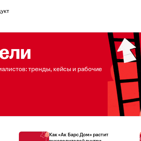
укт
ели
иалистов: тренды, кейсы и рабочие
Как «Ак Барс Дом» растит