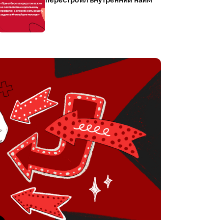
перестроил внутренний найм