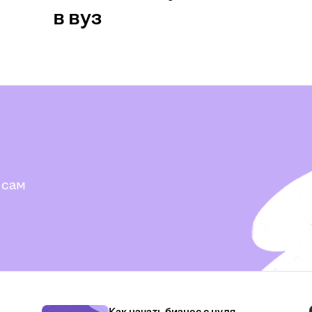
в вуз
 сам