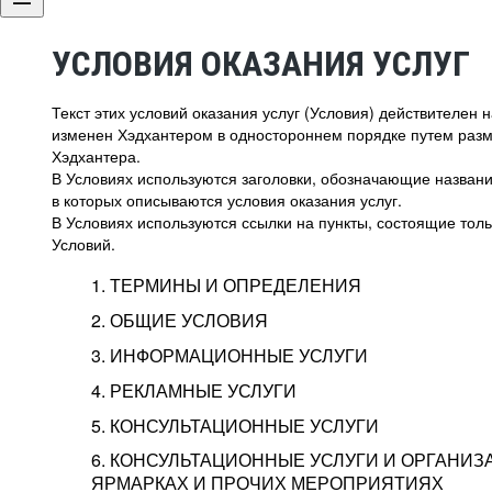
УСЛОВИЯ ОКАЗАНИЯ УСЛУГ
Текст этих условий оказания услуг (Условия) действителен
изменен Хэдхантером в одностороннем порядке путем раз
Хэдхантера.
В Условиях используются заголовки, обозначающие название
в которых описываются условия оказания услуг.
В Условиях используются ссылки на пункты, состоящие тольк
Условий.
1. ТЕРМИНЫ И ОПРЕДЕЛЕНИЯ
2. ОБЩИЕ УСЛОВИЯ
3. ИНФОРМАЦИОННЫЕ УСЛУГИ
1.1. Хэдхантер, или
Хэдхантер, ООО «Хэдх
4. РЕКЛАМНЫЕ УСЛУГИ
HeadHunter, или
г. Москва, внутригор
2.1. Типы и статусы регистрации
5. КОНСУЛЬТАЦИОННЫЕ УСЛУГИ
Исполнитель
Тверской,
2-я
Брестска
Типы регистрации
3.1. Предоставление доступа к базе данн
2.2. Активация услуг
6. КОНСУЛЬТАЦИОННЫЕ УСЛУГИ И ОРГАНИЗ
о трудоустройстве с возможностью просмо
Описание и активация
ЯРМАРКАХ И ПРОЧИХ МЕРОПРИЯТИЯХ
Хэдхантер — администра
2.1.1. Заказчику может быть присвоен один
4.0. Общие условия оказания рекламных ус