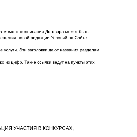
 на момент подписания Договора может быть
мещения новой редакции Условий на Сайте
 услуги. Эти заголовки дают названия разделам,
о из цифр. Такие ссылки ведут на пункты этих
антер», ИНН 7718620740, адрес: 125047,
одская территория Муниципальный округ
я улица, дом 48, помещ. 25
ых резюме с предложениями Соискателей
АЦИЯ УЧАСТИЯ В КОНКУРСАХ,
тра контактной информации Соискателя
тор сайтов: hh.ru, talantix.ru и других
 из Типов регистраций.
луг