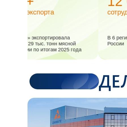
12 000 +
сотрудников
п
в
В 6 регионах
В
России
2
в