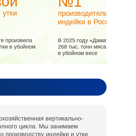
60 +
стран экспорта
итель
 России
 «Дамате» произвела
«Дамате» экспортирова
н мяса индейки
порядка 29 тыс. тонн м
есе
продукции по итогам 20
охозяйственная вертикально-
олного цикла. Мы занимаем
о производству индейки и утки,