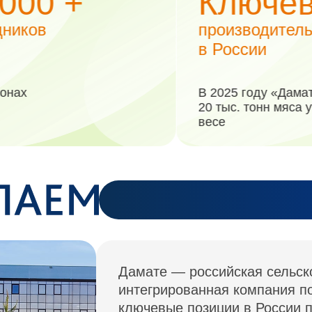
Ключевой
№1
роизводитель утки
производ
 России
индейки в
 2025 году «Дамате произвела
В 2025 году
0 тыс. тонн мяса утки в убойном
268 тыс. тон
есе
в убойном в
Дамате — российская сельск
интегрированная компания п
ключевые позиции в России п