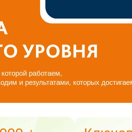
 которой работаем,
одим и результатами, которых достигае
*