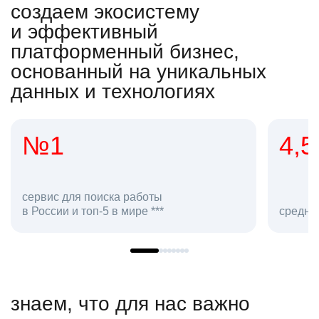
создаем экосистему
и эффективный
платформенный бизнес,
основанный на уникальных
данных и технологиях
4,5
2
сот
средняя оценка hh.ru как работодателя **
в hh
знаем, что для нас важно