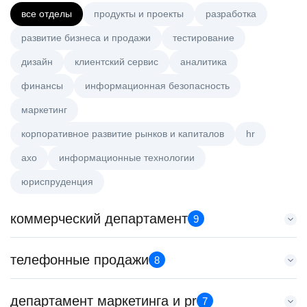
все отделы
продукты и проекты
разработка
развитие бизнеса и продажи
тестирование
дизайн
клиентский сервис
аналитика
финансы
информационная безопасность
маркетинг
корпоративное развитие рынков и капиталов
hr
axo
информационные технологии
юриспруденция
коммерческий департамент
9
Аналитик данных (направление Enterprise продаж)
телефонные продажи
8
HeadHunter::Коммерческий департамент
сегодня
Специалист телемаркетинга
департамент маркетинга и pr
з/п не указана
7