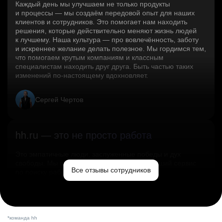
Каждый день мы улучшаем не только продукты
и процессы — мы создаём передовой опыт для наших
клиентов и сотрудников. Это помогает нам находить
решения, которые действительно меняют жизнь людей
к лучшему. Наша культура — про вовлечённость, заботу
и искреннее желание делать полезное. Мы гордимся тем,
что помогаем крутым компаниям и классным
специалистам находить друг друга. Быть частью таких
изменений по‑настоящему вдохновляет.
Сергей Чертов
hh.ru — это не просто работа
Это эмпатичные люди, заслуженные победы и дух
свободы. Мы помогаем миру и создаём лучший сервис
Все отзывы сотрудников
по поиску работы в стране.
Ольга Емельянова
*команда hh