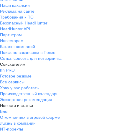
навигации по адресам. Коллектив
Наши вакансии
технарей небольшой, друг другу
Реклама на сайте
помогают. Нюансы: Очень много
Требования к ПО
заявок в сезон (лето). Зарплата
Безопасный HeadHunter
хоть и нормальная, но потолок
HeadHunter API
наступает быстро. Премиальная
Партнерам
часть зависит от "чистоты
Инвесторам
Каталог компаний
закрытия" — любая недоделка или
Поиск по вакансиям в Пензе
повторный выезд на ту же точку
Сетка: соцсеть для нетворкинга
режет KPI. Маршруты порой
Соискателям
выстраивают нелогично,
hh PRO
приходится мотаться из конца в
Готовое резюме
конец города. Для тех, кто любит
Все сервисы
стабильные разъезды и
Хочу у вас работать
самостоятельность — нормально.
Производственный календарь
Ну в принципе всем доволен Есть
Экспертная рекомендация
только один нюанс
Новости и статьи
Блог
О компаниях в игровой форме
Жизнь в компании
ИТ-проекты