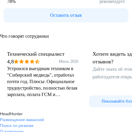
78
%
рекомендует
Оставить отзыв
Что говорят сотрудники
Технический специалист
Хотите видеть з
4,8
отзывов?
Июль 2026
Устроился выездным техником в
Дайте знать об эт
"Сибирский медведь", отработал
работодателя откр
почти год. Плюсы: Официальное
трудоустройство, полностью белая
зарплата, оплата ГСМ и
амортизации авто. Оборудование,
Показывайте бо
с которым работаешь, в основном
HeadHunter
импортное и современное, есть
Размещение вакансий
чему поучиться. Заявки прилетают
Поиск по резюме
в планшет, удобная система
О компании