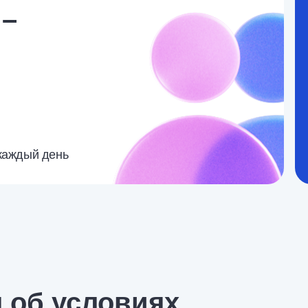
 –
каждый день
 об условиях