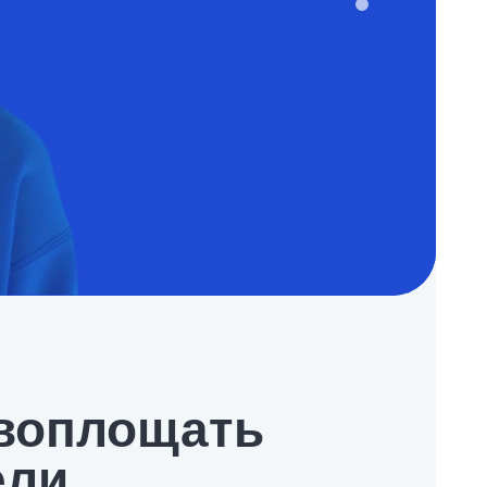
воплощать
ели