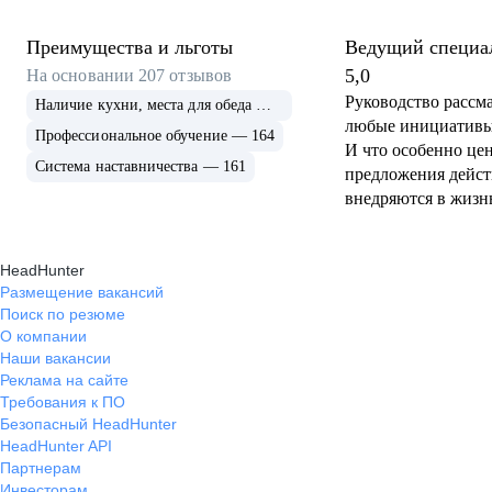
Преимущества и льготы
Ведущий специа
рекламе
5,0
На основании
207
отзывов
Руководство рассм
Наличие кухни, места для обеда — 179
любые инициативы
Профессиональное обучение — 164
И что особенно це
Система наставничества — 161
предложения дейст
внедряются в жизн
Чувствуешь себя не
исполнителем, а 
HeadHunter
участников общего д
Размещение вакансий
компании проводит
Поиск по резюме
корпоративных пра
О компании
выездные тимбилд
Наши вакансии
экскурсии, тренинг
Реклама на сайте
только сплочают ко
Требования к ПО
помогают развиват
Безопасный HeadHunter
профессиональные
HeadHunter API
неформальной, рас
Партнерам
обстановке.
Инвесторам