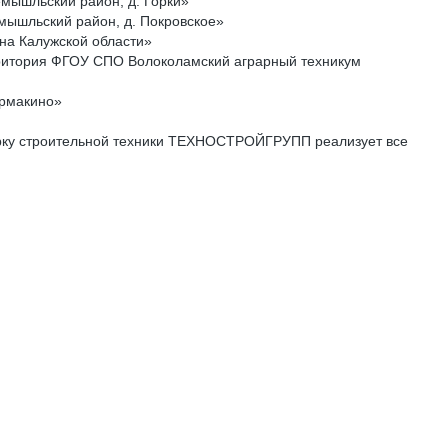
мышльский район, д. Горки»
мышльский район, д. Покровское»
на Калужской области»
рритория ФГОУ СПО Волоколамский аграрный техникум
Бурмакино»
арку строительной техники ТЕХНОСТРОЙГРУПП реализует все