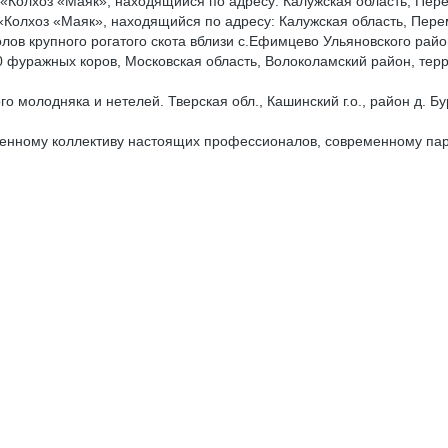
Колхоз «Маяк», находящийся по адресу: Калужская область, Пере
Колхоз «Маяк», находящийся по адресу: Калужская область, Пере
ов крупного рогатого скота вблизи с.Ефимцево Ульяновского райо
 фуражных коров, Московская область, Волоколамский район, те
 молодняка и нетелей. Тверская обл., Кашинский г.о., район д. 
оченному коллективу настоящих профессионалов, современному п