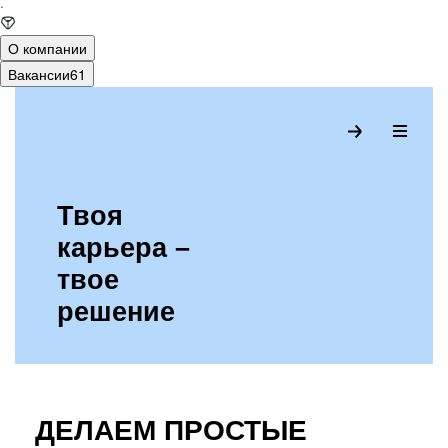
·
О компании
Вакансии
61
КОМПАНИЯ
Твоя
карьера –
ЦЕННОСТИ
твое
КАРЬЕРА
решение
ПРЕИМУЩЕСТВА
СТАЖИРОВКИ
ДЕЛАЕМ ПРОСТЫЕ