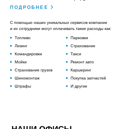
ПОДРОБНЕЕ
С помощью наших уникальных сервисов компании
и их сотрудники могут оплачивать такие расходы как:
Топливо
Парковки
Лизинг
Страхование
Командировки
Такси
Мойки
Ремонт авто
Страхование грузов
Каршеринг
Шиномонтаж
Покупка запчастей
Штрафы
И другие
Корпоративные ценности — это
главные
Мы в ППР умеем делать
НАШИ ОФИСЫ
простые
С ППР ты сможешь наконец‑то