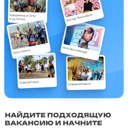
Летние Фестивали
Коворкинги в Сочи
и на Алтае
Лига Достижений
Лига Спорта
СовкомОтпуск
СовкомАктивити