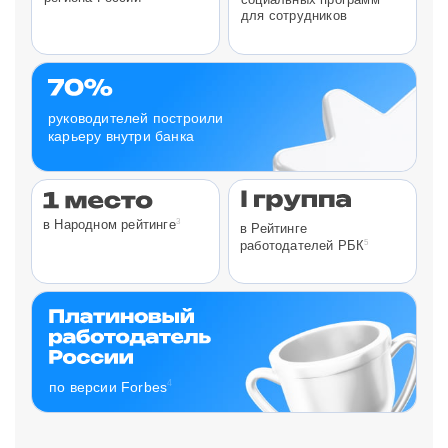
для сотрудников
руководителей построили
карьеру внутри банка
3
в Народном рейтинге
в Рейтинге
5
работодателей РБК
4
по версии Forbes