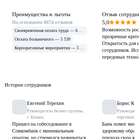
Преимущества и льготы
Отзыв сотрудн
5,0
На основании
8874
отзывов
Возможность рос
Своевременная оплата труда — 6 915
прозрачные крит
Оплата больничного — 5 539
Открытость для 
Корпоративные мероприятия — 5 339
сотрудников. Ис
передовых техно
применение и ра
инструментов. 
соцпрограммы дл
Истории сотрудников
Евгений Терехин
Борис Коз
Руководитель бизнес-группы,
Руководите
г. Казань
торговых о
Пришел на собеседование в
Банк помог мне 
Совкомбанк с минимальным
здоровому образу
опытом, но стремился развиваться
прихода сюда я 