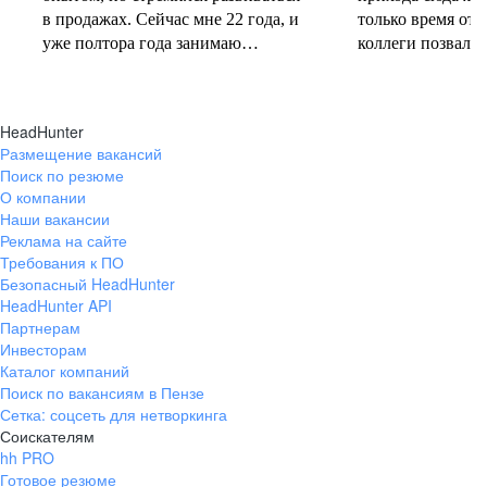
в продажах. Сейчас мне 22 года, и
только время от 
уже полтора года занимаю
коллеги позвали 
должность руководителя.
совместную проб
Постоянно учусь у более опытных
понеслась! В 202
коллег и получаю высшее
свои первые 10 
HeadHunter
образование. Молодежь сегодня
полумарафоне, с
Размещение вакансий
задаёт тренды и меняет рынок
участвую в массо
Поиск по резюме
труда, и горжусь тем, что являюсь
тёплое время год
О компании
частью этого процесса.
участвую в гоно
Наши вакансии
коньковым ходо
Реклама на сайте
секцию беговых 
Требования к ПО
Безопасный HeadHunter
коллегами. Спор
HeadHunter API
не только поддер
Партнерам
форме, но и сни
Инвесторам
после рабочих бу
Каталог компаний
Поиск по вакансиям в Пензе
Сетка: соцсеть для нетворкинга
Соискателям
hh PRO
Готовое резюме