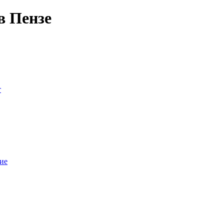
в Пензе
т
ие