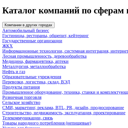
Каталог компаний по сферам 
Компании в других городах
Автомобильный бизнес
Гостиницы, рестораны, общепит, кейтеринг
Государственные организации
ЖКХ
Информационные технологии, системная интеграция, интерне
Лесная промышленность, деревообработка
Медицина, фармацевтика, аптеки
Металлургия, металлообработка
Нефть и газ
Образовательные учреждения
Перевозки, логистика, склад, ВЭД
Продукты питания
Промышленное оборудование, техника, станки и комплектующ
Розничная торговля
Сельское хозяйство
СМИ, маркетинг, реклама, BTL, PR, дизайн, продюсирование
Строительство, недвижимость, эксплуатация, проектирование
Телекоммуникации, связь
Товары народного потребления (непищевые)