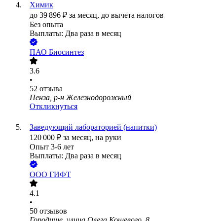
Химик
до
39 896
₽
за месяц,
до вычета налогов
Без опыта
Выплаты: Два раза в месяц
ПАО
Биосинтез
3.6
•
52
отзыва
Пенза, р-н Железнодорожный
Откликнуться
Заведующий лабораторией (напитки)
120 000
₽
за месяц,
на руки
Опыт 3-6 лет
Выплаты: Два раза в месяц
ООО
ГИФТ
4.1
•
50
отзывов
Городище, улица Олега Кошевого, 8