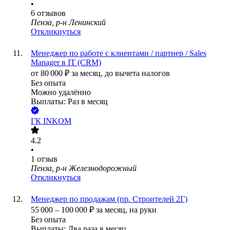
•
6
отзывов
Пенза, р-н Ленинский
Откликнуться
Менеджер по работе с клиентами / партнер / Sales
Manager в IT (CRM)
от
80 000
₽
за месяц,
до вычета налогов
Без опыта
Можно удалённо
Выплаты: Раз в месяц
ГК INKOM
4.2
•
1
отзыв
Пенза, р-н Железнодорожный
Откликнуться
Менеджер по продажам (пр. Строителей 2Г)
55 000
–
100 000
₽
за месяц,
на руки
Без опыта
Выплаты: Два раза в месяц