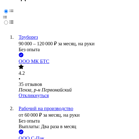
Труборез
90 000
–
120 000
₽
за месяц,
на руки
Без опыта
ООО
МК БТС
4.2
•
35
отзывов
Пенза, р-н Первомайский
Откликнуться
Рабочий на производство
от
60 000
₽
за месяц,
на руки
Без опыта
Выплаты: Два раза в месяц
ООО
С-Пак