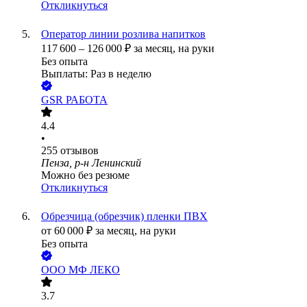
Откликнуться
Оператор линии розлива напитков
117 600
–
126 000
₽
за месяц,
на руки
Без опыта
Выплаты: Раз в неделю
GSR РАБОТА
4.4
•
255
отзывов
Пенза, р-н Ленинский
Можно без резюме
Откликнуться
Обрезчица (обрезчик) пленки ПВХ
от
60 000
₽
за месяц,
на руки
Без опыта
ООО
МФ ЛЕКО
3.7