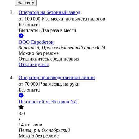
На почту
Оператор на бетонный завод
от
100 000
₽
за месяц,
до вычета налогов
Без опыта
Выплаты: Два раза в месяц
ООО
Евробетон
Заречный, Производственный проездс24
Можно без резюме
Откликнитесь среди первых
Откликнуться
Оператор производственной линии
от
70 000
₽
за месяц,
на руки
Без опыта
Пензенский хлебозавод №2
3.0
•
14
отзывов
Пенза, р-н Октябрьский
Можно без резюме