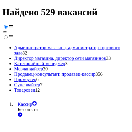
Найдено 529 вакансий
Администратор магазина, администратор торгового
зала
82
Директор магазина, директор сети магазинов
33
Категорийный менеджер
3
Мерчандайзер
30
Продавец-консультант, продавец-кассир
356
Промоутер
6
Супервайзер
7
Товаровед
12
Кассир
Без опыта