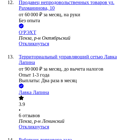
Продавец непродовольственных товаров ул.
Рахманинова, 10
от
60 000
₽
за месяц,
на руки
Без опыта
O'РЭХТ
Пенза, р-н Октябрьский
Откликнуться
Территориальный управляющий сетью Лавка
Лапина
от
90 000
₽
за месяц,
до вычета налогов
Опыт 1-3 года
Выплаты: Два раза в месяц
Лавка Лапина
3.9
•
6
отзывов
Пенза, р-н Ленинский
Откликнуться
Работник торгового зала