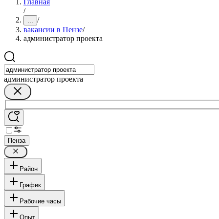
Главная
/
/
...
вакансии в Пензе
/
администратор проекта
администратор проекта
Пенза
Район
График
Рабочие часы
Опыт