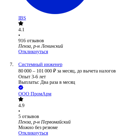
IBS
4.1
•
916
отзывов
Пенза, р-н Ленинский
Откликнуться
Системный инженер
80 000
–
101 000
₽
за месяц,
до вычета налогов
Опыт 3-6 лет
Выплаты: Два раза в месяц
ООО
ПромАрм
4.9
•
5
отзывов
Пенза, р-н Первомайский
Можно без резюме
Откликнуться