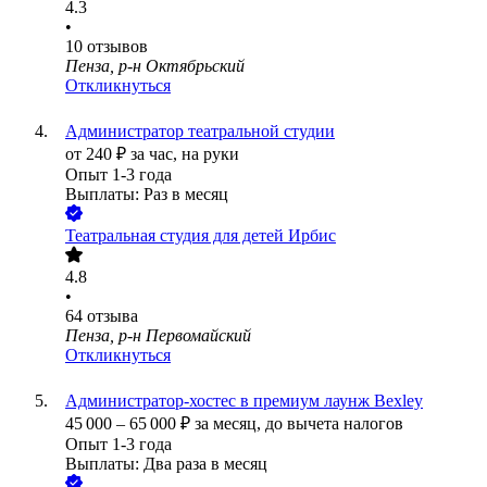
4.3
•
10
отзывов
Пенза, р-н Октябрьский
Откликнуться
Администратор театральной студии
от
240
₽
за час,
на руки
Опыт 1-3 года
Выплаты: Раз в месяц
Театральная студия для детей Ирбис
4.8
•
64
отзыва
Пенза, р-н Первомайский
Откликнуться
Администратор-хостес в премиум лаунж Bexley
45 000
–
65 000
₽
за месяц,
до вычета налогов
Опыт 1-3 года
Выплаты: Два раза в месяц