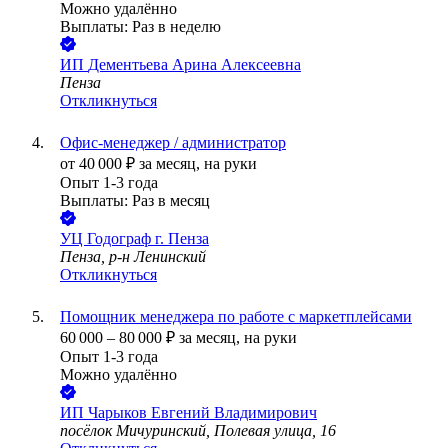
Можно удалённо
Выплаты: Раз в неделю
ИП
Дементьева Арина Алексеевна
Пенза
Откликнуться
Офис-менеджер / администратор
от
40 000
₽
за месяц,
на руки
Опыт 1-3 года
Выплаты: Раз в месяц
УЦ Годограф г. Пенза
Пенза, р-н Ленинский
Откликнуться
Помощник менеджера по работе с маркетплейсами
60 000
–
80 000
₽
за месяц,
на руки
Опыт 1-3 года
Можно удалённо
ИП
Чарыков Евгений Владимирович
посёлок Мичуринский, Полевая улица, 16