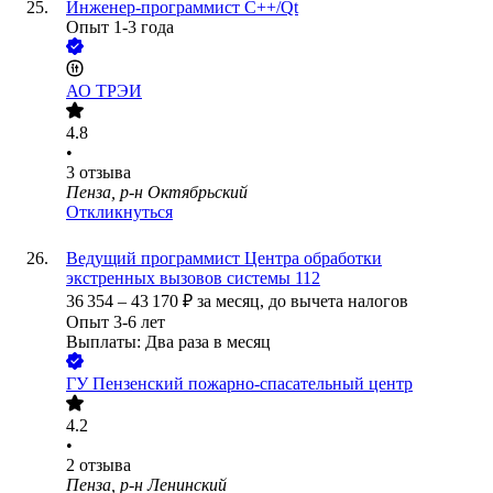
Инженер-программист C++/Qt
Опыт 1-3 года
АО
ТРЭИ
4.8
•
3
отзыва
Пенза, р-н Октябрьский
Откликнуться
Ведущий программист Центра обработки
экстренных вызовов системы 112
36 354
–
43 170
₽
за месяц,
до вычета налогов
Опыт 3-6 лет
Выплаты: Два раза в месяц
ГУ Пензенский пожарно-спасательный центр
4.2
•
2
отзыва
Пенза, р-н Ленинский