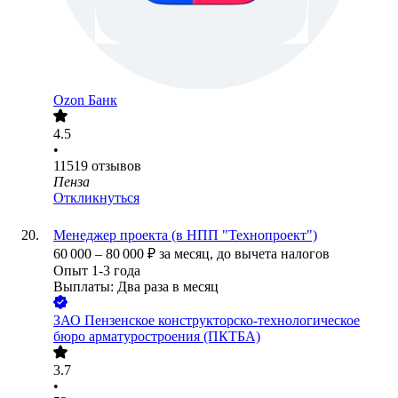
Ozon Банк
4.5
•
11519
отзывов
Пенза
Откликнуться
Менеджер проекта (в НПП "Технопроект")
60 000
–
80 000
₽
за месяц,
до вычета налогов
Опыт 1-3 года
Выплаты: Два раза в месяц
ЗАО
Пензенское конструкторско-технологическое
бюро арматуростроения (ПКТБА)
3.7
•