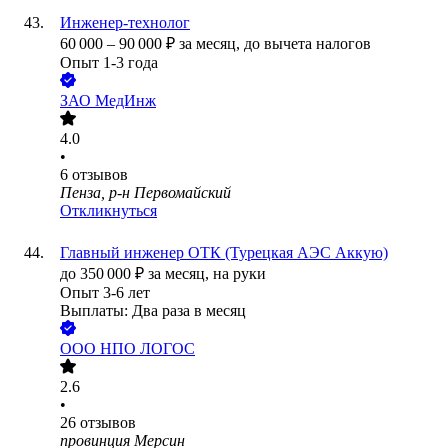
Инженер-технолог
60 000
–
90 000
₽
за месяц,
до вычета налогов
Опыт 1-3 года
ЗАО
МедИнж
4.0
•
6
отзывов
Пенза, р-н Первомайский
Откликнуться
Главный инженер ОТК (Турецкая АЭС Аккую)
до
350 000
₽
за месяц,
на руки
Опыт 3-6 лет
Выплаты: Два раза в месяц
ООО
НПО ЛОГОС
2.6
•
26
отзывов
провинция Мерсин