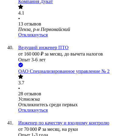
Компания Дукат
4.1
•
13
отзывов
Пенза, р-н Первомайский
Откликнуться
Ведущий инженер ПТО
от
160 000
₽
за месяц,
до вычета налогов
Опыт 3-6 лет
ОАО
Специализированное управление № 2
3.7
•
28
отзывов
Устюжна
Откликнитесь среди первых
Откликнуться
Инженер по качеству и входному контролю
от
70 000
₽
за месяц,
на руки
Опыт 1-3 года