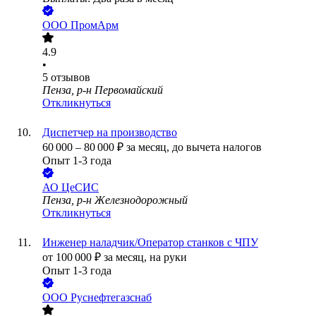
ООО
ПромАрм
4.9
•
5
отзывов
Пенза, р-н Первомайский
Откликнуться
Диспетчер на производство
60 000
–
80 000
₽
за месяц,
до вычета налогов
Опыт 1-3 года
АО
ЦеСИС
Пенза, р-н Железнодорожный
Откликнуться
Инженер наладчик/Оператор станков с ЧПУ
от
100 000
₽
за месяц,
на руки
Опыт 1-3 года
ООО
Руснефтегазснаб