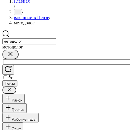
Главная
/
/
...
вакансии в Пензе
/
методолог
методолог
Пенза
Район
График
Рабочие часы
Опыт