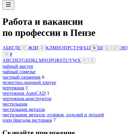
Работа и вакансии
по профессии в Пензе
А
Б
В
Г
Д
Е
Ж
З
И
К
Л
М
Н
О
П
Р
С
Т
У
Ф
Х
Ц
Ш
Э
Ю
Ё
Й
Ч
Щ
Ы
#
Я
A
B
C
D
E
F
G
H
I
J
K
L
M
N
O
P
Q
R
S
T
U
V
W
X
Y
Z
чайный мастер
чайный сомелье
частный охранник
6
челюстно-лицевой хирург
чертежник
1
чертежник AutoCAD
1
чертежник-конструктор
чистильщик
чистильщик металла
чистильщик металла, отливок, изделий и деталей
член бригады ресторана
7
Скачайте приложение