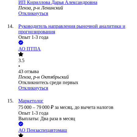
ИП
Кириллова Дарья Александровна
Пенза, р-н Ленинский
Откликнуться
Руководитель направления рыночной аналитики и
прогнозирования
Опыт 1-3 года
АО
ПТПА
3.5
•
43
отзыва
Пенза, р-н Октябрьский
Откликнитесь среди первых
Откликнуться
Маркетолог
75 000
–
79 000
₽
за месяц,
до вычета налогов
Опыт 1-3 года
Выплаты: Два раза в месяц
АО
Пензаспецавтомаш