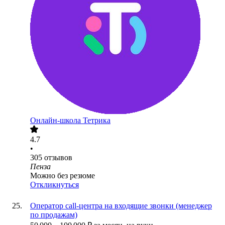
Онлайн-школа Тетрика
4.7
•
305
отзывов
Пенза
Можно без резюме
Откликнуться
Оператор call-центра на входящие звонки (менеджер
по продажам)