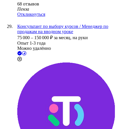
68
отзывов
Пенза
Откликнуться
Консультант по выбору курсов / Менеджер по
продажам на вводном уроке
75 000
–
150 000
₽
за месяц,
на руки
Опыт 1-3 года
Можно удалённо