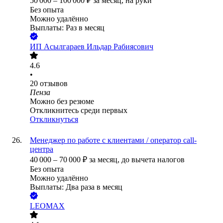
50 000
–
100 000
₽
за месяц,
на руки
Без опыта
Можно удалённо
Выплаты: Раз в месяц
ИП
Асылгараев Ильдар Рабиясович
4.6
•
20
отзывов
Пенза
Можно без резюме
Откликнитесь среди первых
Откликнуться
Менеджер по работе с клиентами / оператор call-
центра
40 000
–
70 000
₽
за месяц,
до вычета налогов
Без опыта
Можно удалённо
Выплаты: Два раза в месяц
LEOMAX