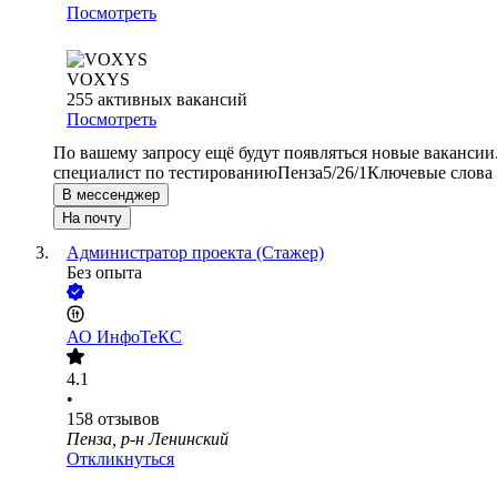
Посмотреть
VOXYS
255
активных вакансий
Посмотреть
По вашему запросу ещё будут появляться новые вакансии
специалист по тестированию
Пенза
5/2
6/1
Ключевые слова 
В мессенджер
На почту
Администратор проекта (Стажер)
Без опыта
АО
ИнфоТеКС
4.1
•
158
отзывов
Пенза, р-н Ленинский
Откликнуться