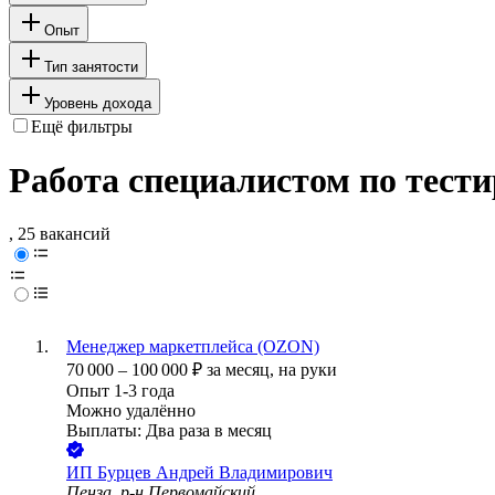
Опыт
Тип занятости
Уровень дохода
Ещё фильтры
Работа специалистом по тест
, 25 вакансий
Менеджер маркетплейса (OZON)
70 000
–
100 000
₽
за месяц,
на руки
Опыт 1-3 года
Можно удалённо
Выплаты: Два раза в месяц
ИП
Бурцев Андрей Владимирович
Пенза, р-н Первомайский