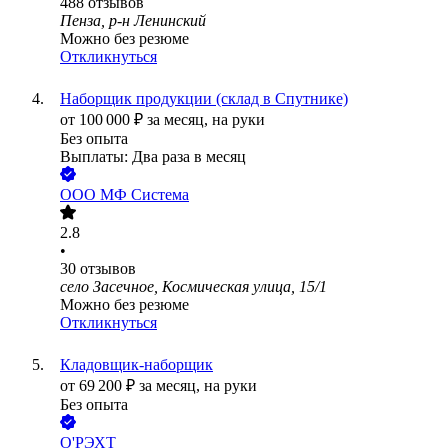
488
отзывов
Пенза, р-н Ленинский
Можно без резюме
Откликнуться
Наборщик продукции (склад в Спутнике)
от
100 000
₽
за месяц,
на руки
Без опыта
Выплаты: Два раза в месяц
ООО
МФ Система
2.8
•
30
отзывов
село Засечное, Космическая улица, 15/1
Можно без резюме
Откликнуться
Кладовщик-наборщик
от
69 200
₽
за месяц,
на руки
Без опыта
O'РЭХТ