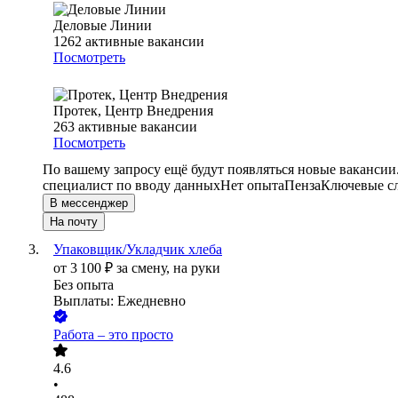
Деловые Линии
1262
активные вакансии
Посмотреть
Протек, Центр Внедрения
263
активные вакансии
Посмотреть
По вашему запросу ещё будут появляться новые вакансии
специалист по вводу данных
Нет опыта
Пенза
Ключевые сл
В мессенджер
На почту
Упаковщик/Укладчик хлеба
от
3 100
₽
за смену,
на руки
Без опыта
Выплаты: Ежедневно
Работа – это просто
4.6
•