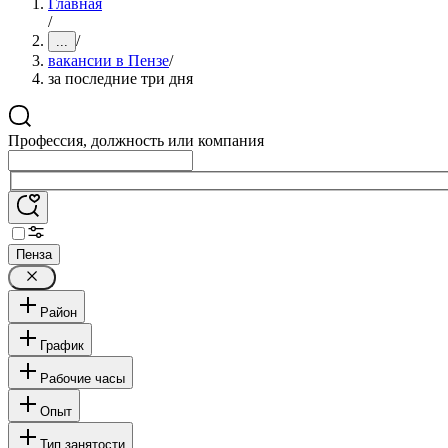
Главная
/
/
...
вакансии в Пензе
/
за последние три дня
Профессия, должность или компания
Пенза
Район
График
Рабочие часы
Опыт
Тип занятости